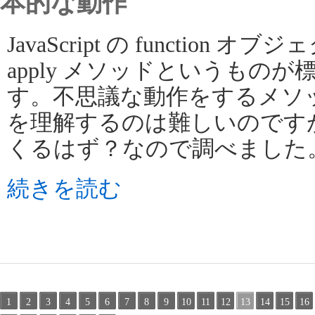
本的な動作
JavaScript の function 
apply メソッドというもの
す。不思議な動作をするメソ
を理解するのは難しいのです
くるはず？なので調べました
続きを読む
1
2
3
4
5
6
7
8
9
10
11
12
13
14
15
16