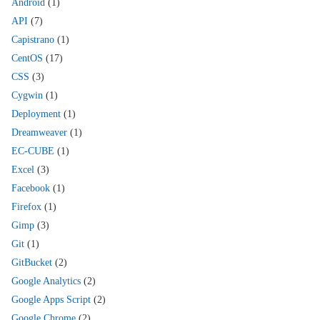
Android
(1)
API
(7)
Capistrano
(1)
CentOS
(17)
CSS
(3)
Cygwin
(1)
Deployment
(1)
Dreamweaver
(1)
EC-CUBE
(1)
Excel
(3)
Facebook
(1)
Firefox
(1)
Gimp
(3)
Git
(1)
GitBucket
(2)
Google Analytics
(2)
Google Apps Script
(2)
Google Chrome
(2)