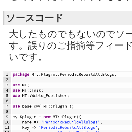
ソースコード
大したものでもないのでソ
す。誤りのご指摘等フィー
いです。
1
package
MT
::
Plugin
::
PeriodicRebuildAllBlogs
;
2
3
use
MT
;
4
use
MT
::
Task
;
5
use
MT
::
WeblogPublisher
;
6
7
use
base 
qw
(
MT
::
Plugin
)
;
8
9
my
$
plugin
=
new
MT
::
Plugin
(
{
10
name
=
>
'PeriodicRebuildAllBlogs'
,
11
key
=
>
'PeriodicRebuildAllBlogs'
,