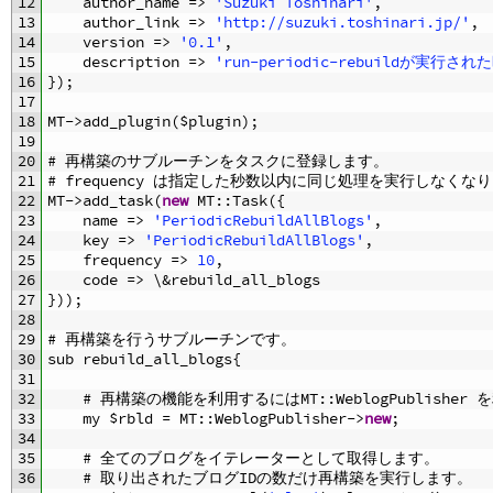
12
author_name
=
>
'Suzuki Toshinari'
,
13
author_link
=
>
'http://suzuki.toshinari.jp/'
,
14
version
=
>
'0.1'
,
15
description
=
>
'run-periodic-rebuildが実
16
}
)
;
17
18
MT
->
add_plugin
(
$
plugin
)
;
19
20
# 再構築のサブルーチンをタスクに登録します。
21
# frequency は指定した秒数以内に同じ処理を実行しなくな
22
MT
->
add_task
(
new
MT
::
Task
(
{
23
name
=
>
'PeriodicRebuildAllBlogs'
,
24
key
=
>
'PeriodicRebuildAllBlogs'
,
25
frequency
=
>
10
,
26
code
=
>
\
&
rebuild_all
_
blogs
27
}
)
)
;
28
29
# 再構築を行うサブルーチンです。
30
sub
rebuild_all_blogs
{
31
32
# 再構築の機能を利用するにはMT::WeblogPublisher
33
my
$
rbld
=
MT
::
WeblogPublisher
->
new
;
34
35
# 全てのブログをイテレーターとして取得します。
36
# 取り出されたブログIDの数だけ再構築を実行します。