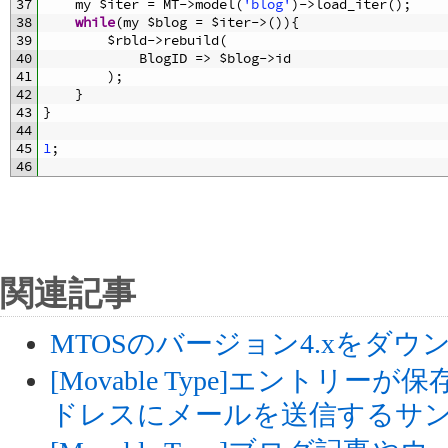
37
my
$
iter
=
MT
->
model
(
'blog'
)
->
load_iter
(
)
;
38
while
(
my
$
blog
=
$
iter
->
(
)
)
{
39
$
rbld
->
rebuild
(
40
BlogID
=
>
$
blog
->
id
41
)
;
42
}
43
}
44
45
1
;
46
関連記事
MTOSのバージョン4.xをダウ
[Movable Type]エントリ
ドレスにメールを送信するサ