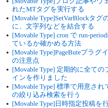
[Movable Type]ブログ記
れたMTタグを実行する
[Movable Type]SetVarB
に、文字列などを結合する
[Movable Type] cron で run-
ているか確かめる方法
[Movable Type]PageButeプ
の注意点
[Movable Type] 定期的
インを作りました
[Movable Type] 標準で
の絞り込み検索を行う
[Movable Type]日時指定投稿を