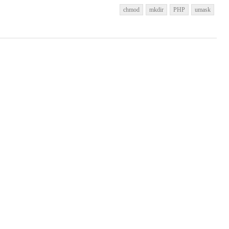
chmod
mkdir
PHP
umask