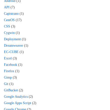
Android
(1)
API
(7)
Capistrano
(1)
CentOS
(17)
CSS
(3)
Cygwin
(1)
Deployment
(1)
Dreamweaver
(1)
EC-CUBE
(1)
Excel
(3)
Facebook
(1)
Firefox
(1)
Gimp
(3)
Git
(1)
GitBucket
(2)
Google Analytics
(2)
Google Apps Script
(2)
Google Chrome
(2)