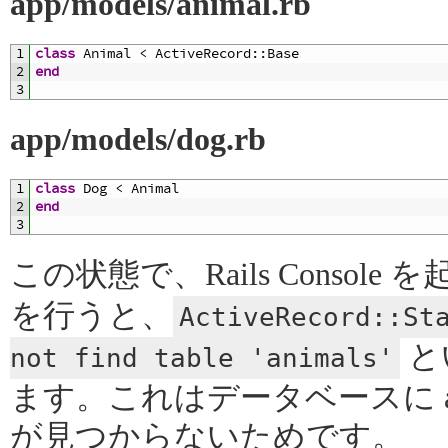
app/models/animal.rb
1
class
Animal
<
ActiveRecord
::
Base
2
end
3
app/models/dog.rb
1
class
Dog
<
Animal
2
end
3
この状態で、Rails Console
を行うと、
ActiveRecord::St
と
not find table 'animals'
ます。これはデータベースに an
が見つからないためです。