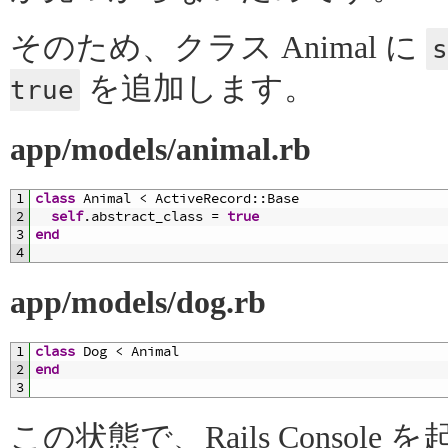
そのため、クラス Animal に
s
を追加します。
true
app/models/animal.rb
1
class
Animal
<
ActiveRecord
::
Base
2
self
.
abstract_class
=
true
3
end
4
app/models/dog.rb
1
class
Dog
<
Animal
2
end
3
この状態で、Rails Console