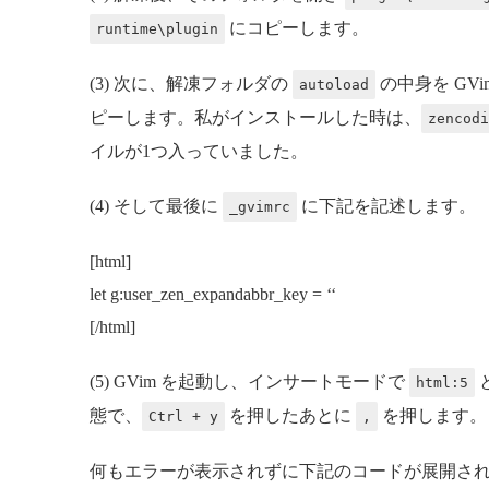
にコピーします。
runtime\plugin
(3) 次に、解凍フォルダの
の中身を GV
autoload
ピーします。私がインストールした時は、
zencodi
イルが1つ入っていました。
(4) そして最後に
に下記を記述します。
_gvimrc
[html]
let g:user_zen_expandabbr_key = ‘
‘
[/html]
(5) GVim を起動し、インサートモードで
html:5
態で、
を押したあとに
を押します。
Ctrl + y
,
何もエラーが表示されずに下記のコードが展開さ