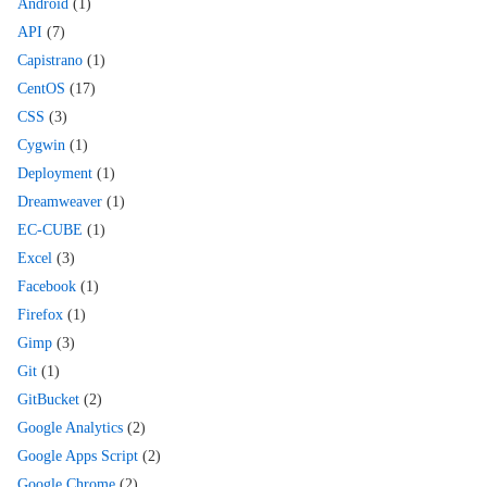
Android
(1)
API
(7)
Capistrano
(1)
CentOS
(17)
CSS
(3)
Cygwin
(1)
Deployment
(1)
Dreamweaver
(1)
EC-CUBE
(1)
Excel
(3)
Facebook
(1)
Firefox
(1)
Gimp
(3)
Git
(1)
GitBucket
(2)
Google Analytics
(2)
Google Apps Script
(2)
Google Chrome
(2)