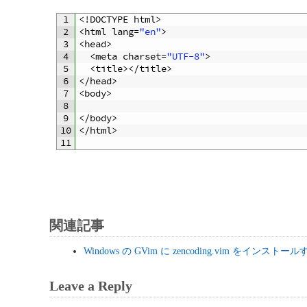
1
<
!
DOCTYPE 
html
>
2
<
html 
lang
=
"en"
>
3
<
head
>
4
<
meta 
charset
=
"UTF-8"
>
5
<
title
>
<
/
title
>
6
<
/
head
>
7
<
body
>
8
9
<
/
body
>
10
<
/
html
>
11
関連記事
Windows の GVim に zencoding.vim をインストール
Leave a Reply