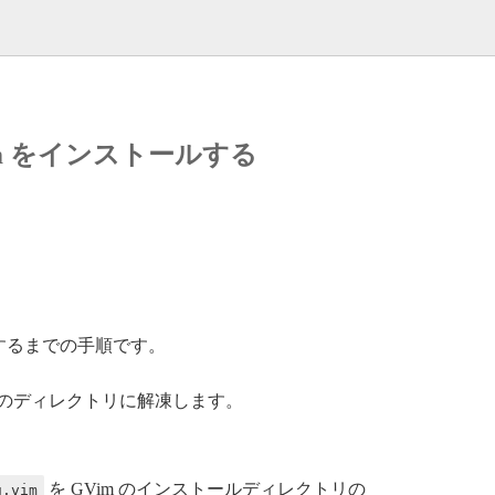
ng.vim をインストールする
るようにするまでの手順です。
、任意のディレクトリに解凍します。
を GVim のインストールディレクトリの
g.vim