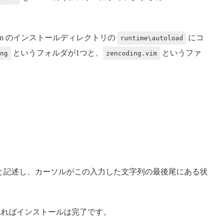
im のインストールディレクトリの
にコ
runtime\autoload
というフォルダが1つと、
というファ
ng
zencoding.vim
と記述し、カーソルがこの入力した文字列の最後尾にある状
れればインストールは完了です。